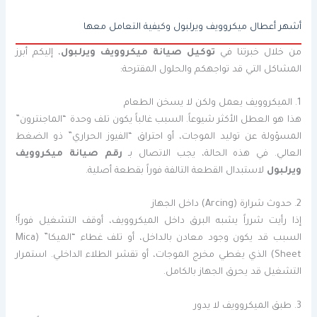
أشهر أعطال ميكروويف ويرلبول وكيفية التعامل معها
من خلال خبرتنا في
توكيل صيانة ميكروويف ويرلبول
، إليكم أبرز
المشاكل التي قد تواجهكم والحلول المقترحة:
1. الميكروويف يعمل ولكن لا يسخن الطعام
هذا هو العطل الأكثر شيوعاً. السبب غالباً يكون تلف وحدة “الماجنترون”
المسؤولة عن توليد الموجات، أو احتراق “الفيوز الحراري” ذو الضغط
العالي. في هذه الحالة، يجب الاتصال بـ
رقم صيانة ميكروويف
ويرلبول
لاستبدال القطعة التالفة فوراً بقطعة أصلية.
2. حدوث شرارة (Arcing) داخل الجهاز
إذا رأيت شرراً يشبه البرق داخل الميكروويف، أوقف التشغيل فوراً!
السبب قد يكون وجود معادن بالداخل، أو تلف غطاء “الميكا” (Mica
Sheet) الذي يغطي مخرج الموجات، أو تقشر الطلاء الداخلي. استمرار
التشغيل قد يحرق الجهاز بالكامل.
3. طبق الميكروويف لا يدور