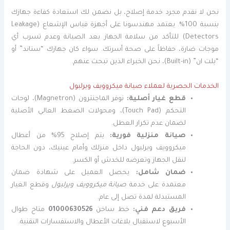
نحن لا نقدم مجرد خدمة إصلاح، بل نضمن لك استعادة كفاءة جهازك
بنسبة 100%. يعتمد مهندسونا على أجهزة قياس الإشعاع (Leakage
Detectors) للتأكد من سلامة الجهاز بعد الصيانة وعدم تسرب أي
موجات ضارة، حفاظاً على صحة أسرتك. سواء كان جهازك “ستاند” أو
“بلت ان” (Built-in)، نحن الخبراء الذين تبحث عنهم.
الخدمات الحصرية لعملاء صيانة ميكروويف ويرلبول
قطع غيار أصلية:
نوفر الماجنترون (Magnetron)، لوحات
التحكم (Touch Pad)، ومحولات الضغط العالي الأصلية
لضمان عدم تكرار العطل.
صيانة منزلية فورية:
يتم إصلاح 95% من أعطال
ميكروويف ويرلبول داخل منزلك وأمام عينيك، دون الحاجة
لنقل الجهاز وتعرضه للخدش أو الكسر.
ضمان شامل:
يحصل العميل على شهادة ضمان
معتمدة على خدمة
صيانة ميكروويف ويرلبول
وقطع الغيار
المستبدلة لمدة تصل إلى عام.
فريق دعم فني:
خط ساخن
01000630526
متاح طوال
الأسبوع لاستقبال بلاغات الأعطال والاستفسارات التقنية.