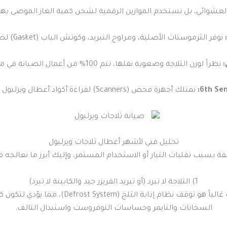
 العشوائي، بل نستخدم الموازين الرقمية لشحن كمية الغاز الموصى بها
نوفر الثرموستات الأصلية، ومراوح التبريد، وكوتش الباب (Gasket) لضمان إغلاق محكم
:
نظراً لوزن الثلاجة وصعوبة نقلها، تتم 100% من أعمال الصيانة في منزلك وأمام عينيك
نمتلك أجهزة فحص (Scanners) لقراءة أكواد أعطال ويرلبول وبرمجة الكارتات الإلكترونية
تحليل فني لأشهر أعطال ثلاجات ويرلبول
بسبب تقلبات التيار أو الاستخدام المستمر، وإليك أبرز ما نعالجه 
1) الثلاجة لا تبرد (أو تبريد الفريزر جيد والكابينة لا تبرد)
هذا العطل الأكثر شيوعاً في ثلاجات النوفروست.
السخانات والتايمر وحساسات النوفروست واستبدال التالف.