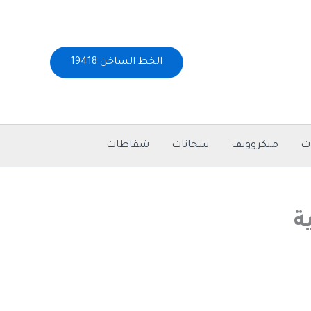
الخط الساخن 19418
ت
ميكروويف
سخانات
شفاطات