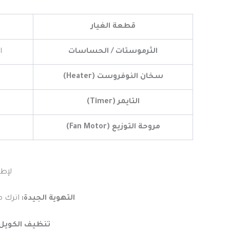
قطعة الغيار
الثرموستات / الحساسات
ا
سخان النوفروست (Heater)
التايمر (Timer)
مروحة التوزيع (Fan Motor)
لإطا
التهوية الجيدة:
اترك مسافة لا تقل عن 15 
تنظيف الكويل: