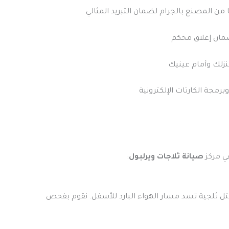
 من المصنع بالجرام لضمان التبريد المثالي
في مركز
صيانة ثلاجات ويرلبول
:
 السبب غالباً هو توقف نظام إذابة الثلج (Defrost System)، مما يؤدي لتكون كتل ثلجية تسد مسار الهواء البارد للأسفل. نقوم بفحص