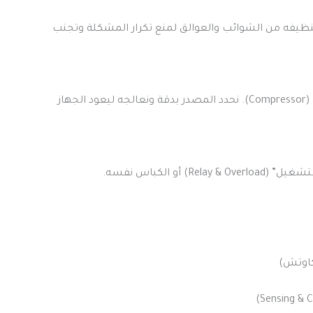
عن انسداد في “خرطوم الصرف” (Drain Tube). نقوم بتسليك المجرى وتنظيفه من الشوائب والعوالق لمنع تكرار المشكلة وتجنب
قد يكون المصدر هو احتكاك ريشة مروحة التبريد بالثلج المتراكم، أو اهتزاز في مواسير الفريون، أو مشكلة ميكانيكية في الكباس (Compressor). نحدد المصدر بدقة ونعالجه ليعود الجهاز
الكباس نفسه.
كاوتش)