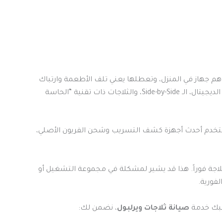
ثلاجة هي أهم جهاز في المنزل، وتعطلها يعني تلف الأطعمة وارتباك
كامل لروتينك اليومي. لذا، نوفر لكم فريقاً هندسياً محترفاً للتعامل مع كافة موديلات ثلاجات ويرلبول: النوفروست (No-Frost)، الديجيتال، الـ Side-by-Side، والثلاجات ذات تقنية “الحاسة
تشخيص الدقيق للحفاظ على الكفاءة التبريدية (Cooling Efficiency). نستخدم أحدث أجهزة كشف التسريب وشحن الفريون الأصلي،
لاجة فوراً. هذا قد يشير لمشكلة في مجموعة التشغيل أو
لفورية.
صيانة ثلاجات ويرلبول
، نضمن لك: