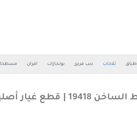
طباق
ثلاجات
ديب فريزر
بوتجازات
افران
مسطحا
| قطع غيار أصلية