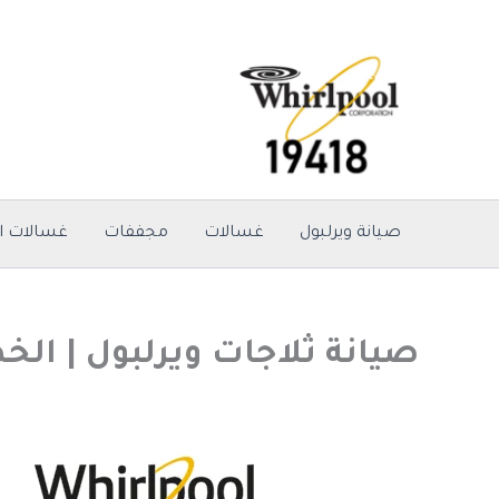
خطي
لى
لمحتوى
صيانة ويرلبول
غسالات
مجففات
غسالات ا
صيانة ثلاجات ويرلبول | الخط الساخن 19418 