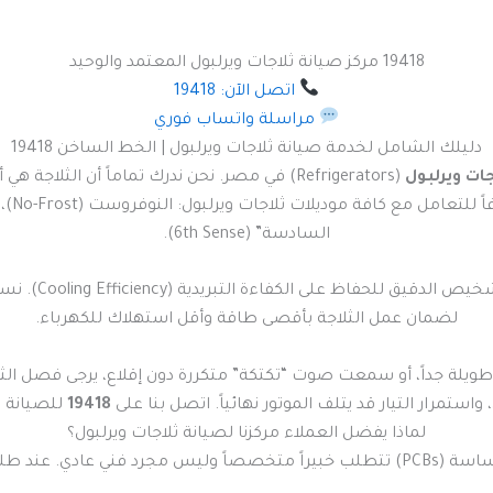
19418 مركز صيانة ثلاجات ويرلبول المعتمد والوحيد
اتصل الآن: 19418
مراسلة واتساب فوري
دليلك الشامل لخدمة صيانة ثلاجات ويرلبول | الخط الساخن 19418
جات ويرلبول
(Refrigerators) في مصر. نحن ندرك تماماً أن ال
السادسة” (6th Sense).
على سرعة ال
لضمان عمل الثلاجة بأقصى طاقة وأقل استهلاك للكهرباء.
طويلة جداً، أو سمعت صوت “تكتكة” متكررة دون إقلاع، يرجى فصل الث
واستمرار التيار قد يتلف الموتور نهائياً. اتصل بنا على
19418
للصيانة ا
لماذا يفضل العملاء مركزنا لصيانة ثلاجات ويرلبول؟
ي. عند طلبك خدمة