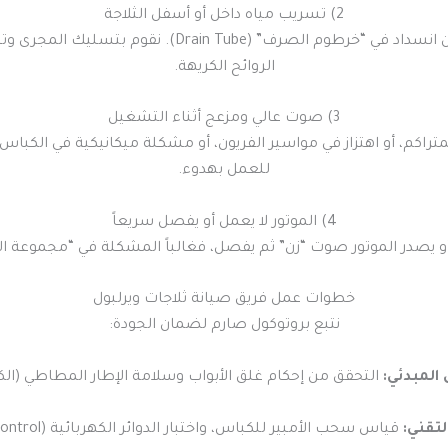
2) تسريب مياه داخل أو أسفل الثلاجة
تراكم المياه تحت أدراج الخضروات أو أسفل الثلاجة ينتج 
الروائح الكريهة.
3) صوت عالي ومزعج أثناء التشغيل
للعمل بهدوء.
4) الموتور لا يعمل أو يفصل سريعاً
موتور صوت “زن” ثم يفصل، فغالباً المشكلة في “مجموعة التشغيل” (Relay & Overload) أو 
خطوات عمل فريق صيانة ثلاجات ويرلبول
نتبع بروتوكول صارم لضمان الجودة:
لمبدئي:
التحقق من إحكام غلق الأبواب وسلامة الإطار المطاطي (ال
تقني:
قياس سحب الأمبير للكباس، واختبار الدوائر الكهربائية (Sensing & Control)