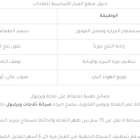
جدول قطع الغيار الأساسية للثلاجات
الوظيفة
ستشعار الحرارة وفصل الموتور
تجميد الطعام في
إذابة الثلج دورياً
تكون ثلج ك
تنظيم دورة التبريد والإذابة
توقف الثلاج
توزيع الهواء البارد
صوت عالي، أو ا
نصائح ذهبية للحفاظ على ثلاجة ويرلبول
لة عمر الثلاجة وتوفير الفاتورة، ينصح خبراء
صيانة ثلاجات ويرلبول
بالآ
سم بين ظهر الثلاجة والحائط للسماح بتبريد الشبكة الخلفية (المكثف)
قم بتنظيف الشبكة الخلفية من الغبار مرة كل 6 أشهر لتقليل الضغط على الموتور