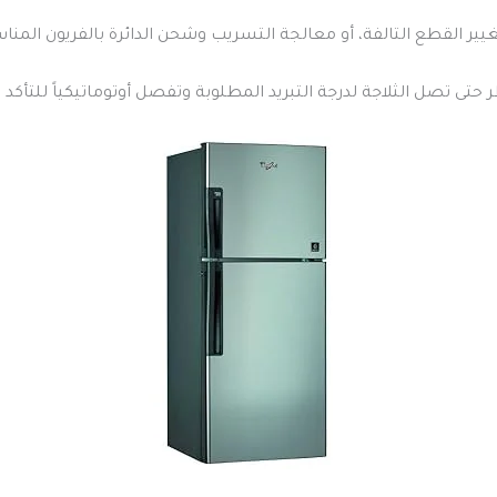
يير القطع التالفة، أو معالجة التسريب وشحن الدائرة بالفريون المناسب (R600a أو a
 حتى تصل الثلاجة لدرجة التبريد المطلوبة وتفصل أوتوماتيكياً للتأك