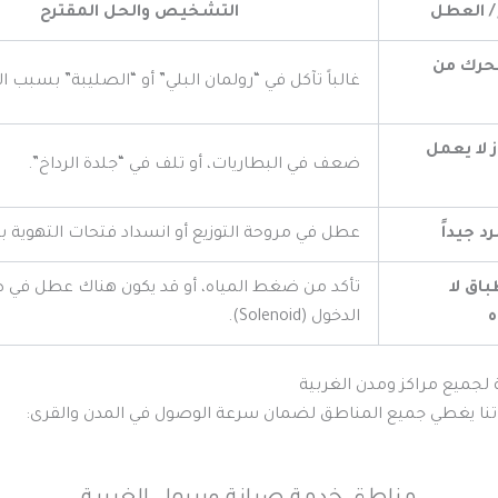
 / العطل
التشخيص والحل المقترح
تحرك من
غالباً تآكل في “رولمان البلي” أو “الصليبة” بسبب ال
 لا يعمل
ضعف في البطاريات، أو تلف في “جلدة الرداخ”.
رد جيداً
عطل في مروحة التوزيع أو انسداد فتحات التهوية با
اق لا
تأكد من ضغط المياه، أو قد يكون هناك عطل في 
الدخول (Solenoid).
جميع مراكز ومدن الغربية
نا يغطي جميع المناطق لضمان سرعة الوصول في المدن والقرى: