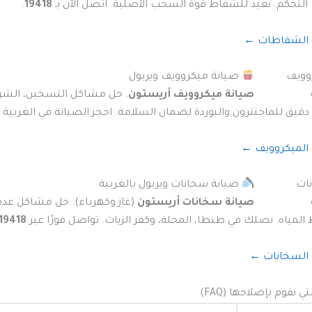
التحكم. نعيد للشفاط قوة السحب الأصلية. اتصل الآن بـ
19418
.
 الشفاطات ←
صيانة ميكروويف ويربول
صيانة ميكروويف أريستون
. حل مشاكل التسخين، الشرار
يق للماجنترون والبوردة لضمان السلامة. احجز الصيانة في الغربية 
الميكروويف ←
صيانة سخانات ويربول بالغربية
صيانة سخانات أريستون
(غاز وكهرباء). حل مشاكل عدم
اه. نصلك في طنطا، المحلة، وكفر الزيات. تواصل فورًا عبر
19418
السخانات ←
ي نقوم بإصلاحها (FAQ)