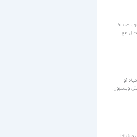
ور، صيانة
اصل مع
اه أو
تى وبسيون.
حل مشاكل