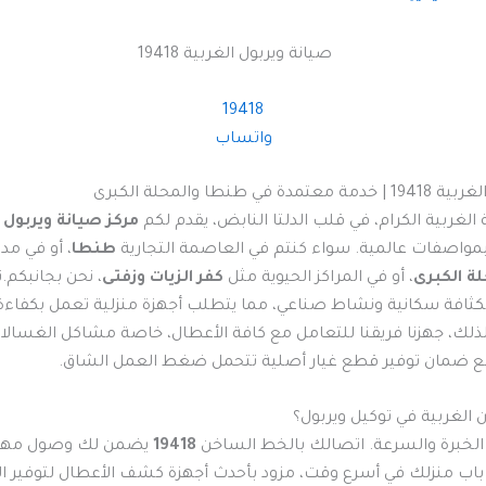
19418
واتساب
في طنطا والمحلة الكبرى
لغربية الكرام، في قلب الدلتا النابض، يقدم لكم
مركز صيانة ويربول 
بمواصفات عالمية. سواء كنتم في العاصمة التجارية
طنطا
، أو في مد
ة الكبرى
، أو في المراكز الحيوية مثل
كفر الزيات وزفتى
، نحن بجانبكم.
 بكثافة سكانية ونشاط صناعي، مما يتطلب أجهزة منزلية تعمل بكفا
ذلك، جهزنا فريقنا للتعامل مع كافة الأعطال، خاصة مشاكل الغسالا
ع ضمان توفير قطع غيار أصلية تتحمل ضغط العمل الشاق.
 الغربية في توكيل ويربول؟
ن الخبرة والسرعة. اتصالك بالخط الساخن
19418
يضمن لك وصول مه
ب منزلك في أسرع وقت، مزود بأحدث أجهزة كشف الأعطال لتوفير ال