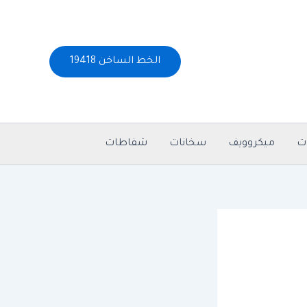
الخط الساخن 19418
ت
ميكروويف
سخانات
شفاطات