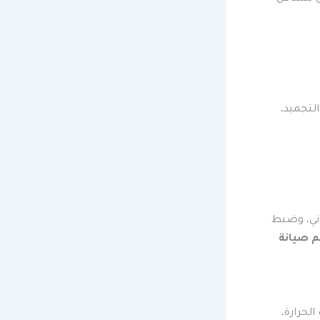
لتجميد،
اني، وضبط
م صيانة
لحرارة،