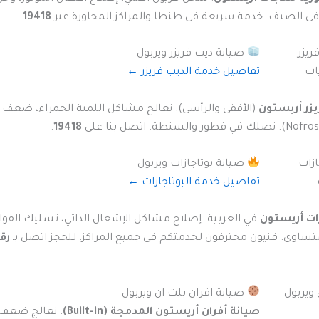
ي الصيف. خدمة سريعة في طنطا والمراكز المجاورة عبر
19418
.
صيانة ديب فريزر ويربول
تفاصيل خدمة الديب فريزر ←
يزر أريستون
(الأفقي والرأسي). نعالج مشاكل اللمبة الحمراء، ضعف ا
.
19418
صيانة بوتاجازات ويربول
تفاصيل خدمة البوتاجازات ←
ات أريستون
في الغربية. إصلاح مشاكل الإشعال الذاتي، تسليك الفو
ساوي. فنيون محترفون لخدمتكم في جميع المراكز. للحجز اتصل بـ
رق
صيانة افران بلت ان ويربول
صيانة أفران أريستون المدمجة (Built-in)
. نعالج ضعف ا