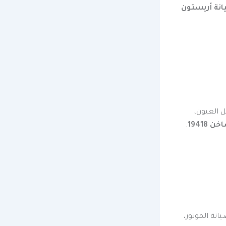
انة أريستون
 العيون،
19418
.
انة الموتور،