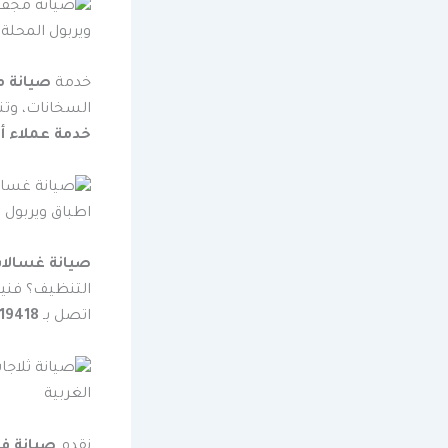
خدمة
صيانة م
السخانات، وتن
خدمة عملاء أريس
صيانة غسالا
التنظيف؟ فني
اتصل بـ
19418
نقدم
صيانة فو