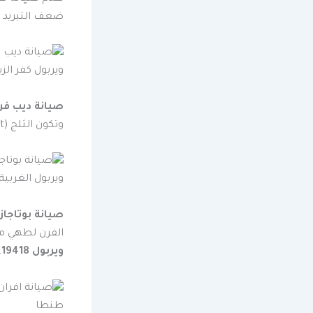
ضعف التبريد ف
صيانة ديب فر
وتكون الثلج (Nofrost). نصلك في قطور والسنطة. اتصل بنا على
صيانة بوتاجاز
الفرن لطهي مت
ويربول 19418
.