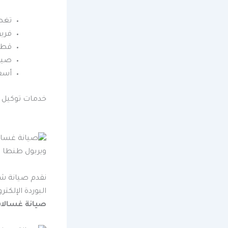
تغط
فري
قطع غيار 
صيان
أسع
خدمات توكيل ويرب
نقدم صيانة ش
البوردة الإلك
صيانة غسالات أ