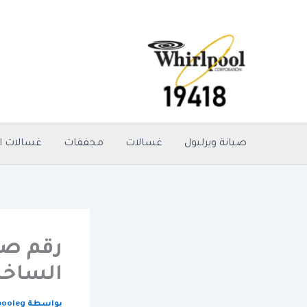
خطي
لى
لمحتوى
صيانة ويرلبول
غسالات
مجففات
غسالات ا
الساخن 
بواسطة
pooleg