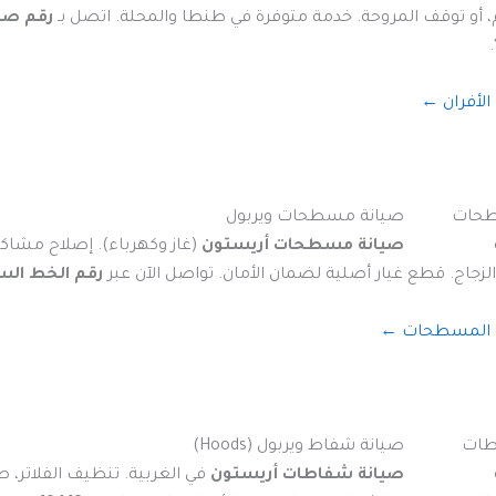
، أو توقف المروحة. خدمة متوفرة في طنطا والمحلة. اتصل بـ
رقم صي
.
لأفران ←
صيانة مسطحات ويربول
صيانة مسطحات أريستون
(غاز وكهرباء). إصلاح مشاكل
زجاج. قطع غيار أصلية لضمان الأمان. تواصل الآن عبر
رقم الخط الساخن 
 المسطحات ←
صيانة شفاط ويربول (Hoods)
صيانة شفاطات أريستون
في الغربية. تنظيف الفلاتر، صي