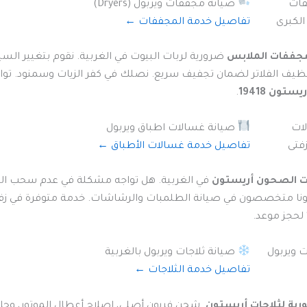
صيانة مجففات ويربول (Dryers)
تفاصيل خدمة المجففات ←
جففات الملابس
ضرورية لربات البيوت في الغربية. نقوم بتغيير السي
ظيف الفلاتر لضمان تجفيف سريع. نصلك في كفر الزيات وسمنود. تو
تون 19418
.
صيانة غسالات اطباق ويربول
تفاصيل خدمة غسالات الأطباق ←
ت الصحون أريستون
في الغربية. هل تواجه مشكلة في عدم سحب المي
ونا متخصصون في صيانة الطلمبات والرشاشات. خدمة متوفرة في زف
لحجز موعد.
صيانة ثلاجات ويربول بالغربية
تفاصيل خدمة الثلاجات ←
رية لثلاجات أريستون
. شحن فريون أصلي، إصلاح أعطال الموتور، و