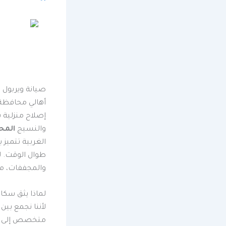
صيانة ويربول الغربية 19418 | خدمة معتمدة 
أهالي محافظة ا
إصلاح منزلية 
والنسيج
المحل
الغربية تتميز
طوال الوقت. ل
والمجففات، م
لماذا يثق سكان
لأننا نجمع بي
متخصص إلى با